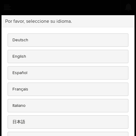
Por favor, seleccione su idioma.
LOGIN
Deutsch
Please enter your details below to access TOPIx.
English
Username
Español
Password
Français
Italiano
Register
Forgotten password?
日本語